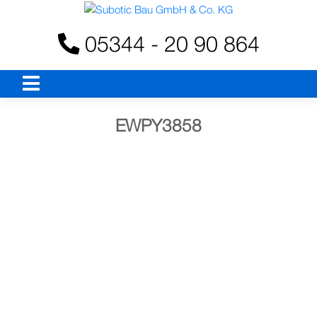
Skip
to
05344 - 20 90 864
content
EWPY3858