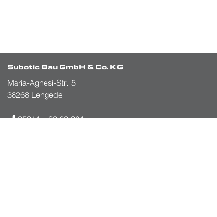
Subotic Bau GmbH & Co. KG
Maria-Agnesi-Str. 5
38268 Lengede
05344 – 20 90 864
info@suboticbau-gmbh.de
Öffnungszeiten
Montag – Donnerstag: 8 – 17 Uhr
Freitag: 8 – 16 Uhr
Samstag u. Sonntag: Termine nach Vereinbarung