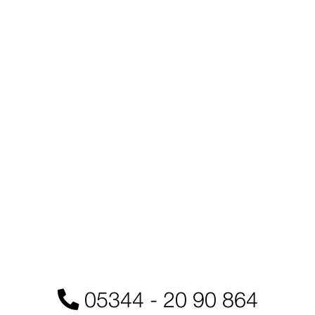
Skip
to
content
05344 - 20 90 864