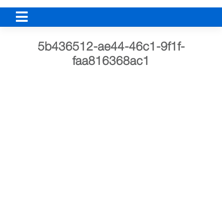
5b436512-ae44-46c1-9f1f-
faa816368ac1