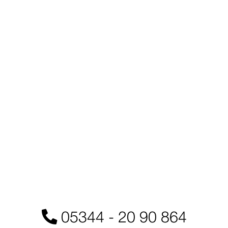
Skip
to
content
05344 - 20 90 864