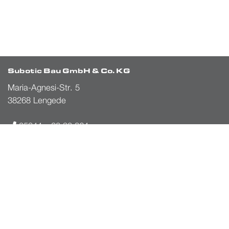
Subotic Bau GmbH & Co. KG
Maria-Agnesi-Str. 5
38268 Lengede
05344 – 20 90 864
info@suboticbau-gmbh.de
Öffnungszeiten
Montag – Donnerstag: 8 – 17 Uhr
Freitag: 8 – 16 Uhr
Samstag u. Sonntag: Termine nach Vereinbarung